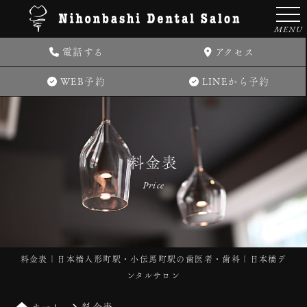
MENU
電話する
アクセス
WEB予約
LINEから予約
料金表
Price
料金表｜日本橋人形町駅・小伝馬町駅の歯医者・歯科｜日本橋デ
ンタルサロン